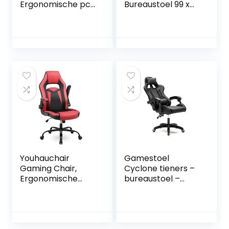
Ergonomische pc-
Bureaustoel 99 x
stoel in hoogte
120 cm,
verstelbaar hoge
Vloerbescherming
rugleuning
smat voor Gaming
kinderen tieners
Chair, Hard
zwart/rood
Slijtvast
Oppervlak,
Duurzaam
Materiaal, Gebruik
op Tapijten en
Harde
Vloeroppervlakke
n – Zwart
Youhauchair
Gamestoel
Gaming Chair,
Cyclone tieners –
Ergonomische
bureaustoel –
Bureaustoel met
racing gaming
Opklapbare
stoel – zwart
Armleuningen,
Game Stoel van