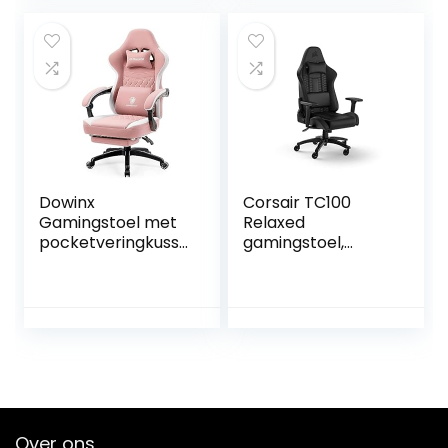
PU-leer, Office
Chair, Ergonomic
Chair,
Ergonomische
Gaming Stoel tot
150 kg
Dowinx
Corsair TC100
Gamingstoel met
Relaxed
pocketveringkusse
gamingstoel,
n,
Leatherette,
massagegamingst
geïnspireerd op de
oel met
races,
voetensteun,
lendenkussen,
ergonomische
afneembaar
racing-
nekkussen van
gamerstoel,
visco-elastisch
belastbaar tot 150
schuim,
kg, roze
verstelbare
Over ons
armleuningen,