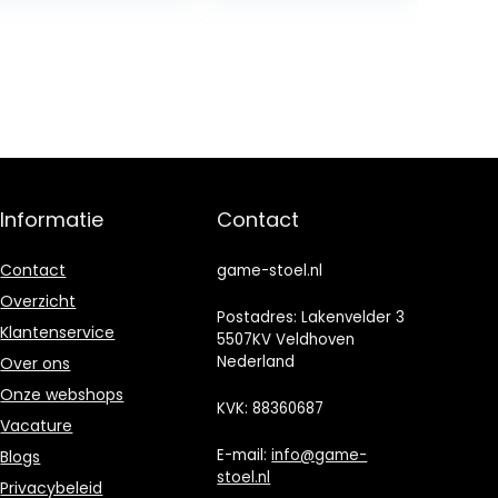
hoofdsteun,
voetensteun,
pc-stoel, in
hoogte
verstelbaar
draaibaar,
elastische stof,
grijs
Informatie
Contact
Contact
game-stoel.nl
Overzicht
Postadres: Lakenvelder 3
Klantenservice
5507KV Veldhoven
Nederland
Over ons
Onze webshops
KVK: 88360687
Vacature
E-mail:
info@game-
Blogs
stoel.nl
Privacybeleid