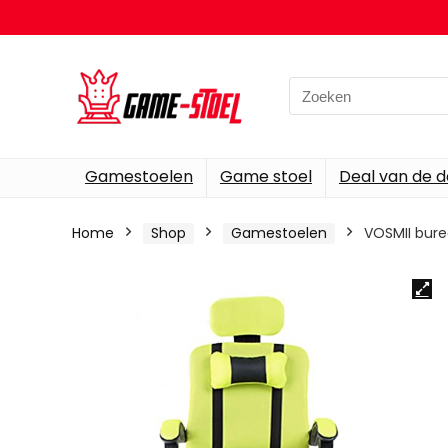
Search
for:
Gamestoelen
Game stoel
Deal van de 
Home
Shop
Gamestoelen
VOSMII bure