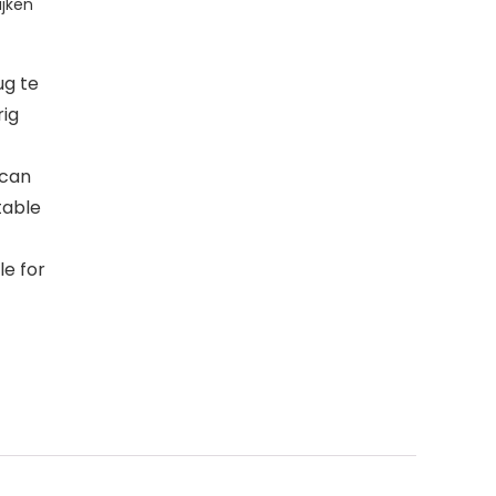
jken
ug te
rig
 can
table
le for