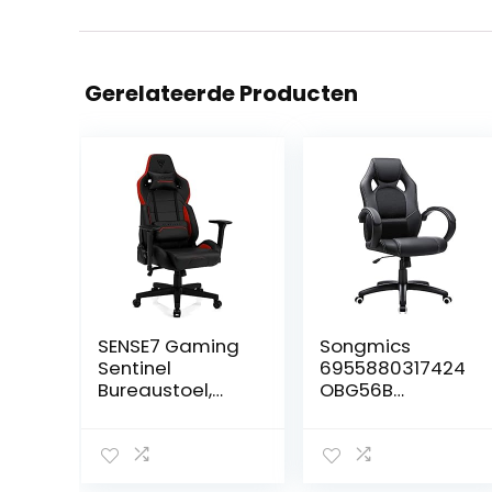
Gerelateerde Producten
SENSE7 Gaming
Songmics
Sentinel
6955880317424
Bureaustoel,
OBG56B
gamer,
Bureaustoel,
ergonomische
gamingstoel,
stoel,
directiestoel,
armleuning,
PU-kunststof,