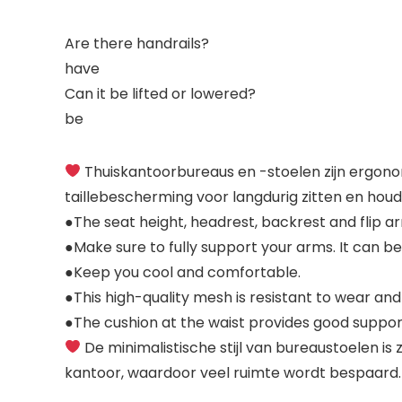
Are there handrails?
have
Can it be lifted or lowered?
be
Thuiskantoorbureaus en -stoelen zijn ergono
taillebescherming voor langdurig zitten en hou
●The seat height, headrest, backrest and flip arm
●Make sure to fully support your arms. It can be
●Keep you cool and comfortable.
●This high-quality mesh is resistant to wear an
●The cushion at the waist provides good support
De minimalistische stijl van bureaustoelen i
kantoor, waardoor veel ruimte wordt bespaard.