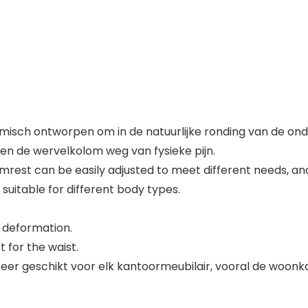
misch ontworpen om in de natuurlijke ronding van de ond
den de wervelkolom weg van fysieke pijn.
rest can be easily adjusted to meet different needs, and it 
 suitable for different body types.
d deformation.
 for the waist.
s zeer geschikt voor elk kantoormeubilair, vooral de wo