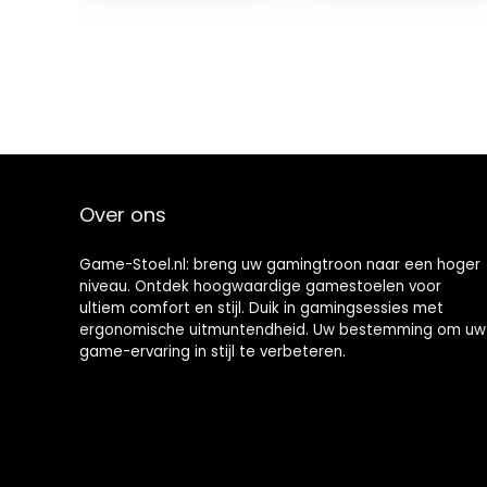
eendelig stalen
zwart
frame,
instelbare
hellingshoek
zwart-rood, 40-
48 x 72×59
Over ons
Game-Stoel.nl: breng uw gamingtroon naar een hoger
niveau. Ontdek hoogwaardige gamestoelen voor
ultiem comfort en stijl. Duik in gamingsessies met
ergonomische uitmuntendheid. Uw bestemming om uw
game-ervaring in stijl te verbeteren.