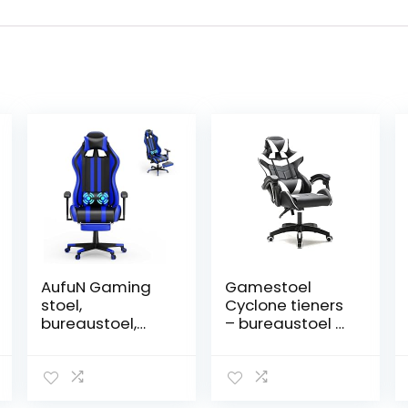
AufuN Gaming
Gamestoel
stoel,
Cyclone tieners
bureaustoel,
– bureaustoel –
ergonomisch
racing gaming
met trillingen,
stoel – wit zwart
lendenkussen,
voetensteun,