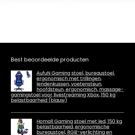
hoofdsteun,
ergonomisch,
massage-
gamingstoel
voor
livestreaming
Xbox, 150 kg
belastbaarheid
(blauw)
Best beoordeelde producten
AufuN Gaming stoel, bureaustoel,
ergonomisch met trillingen,
lendenkussen, voetensteun,
hoofdsteun, ergonomisch, massage-
gamingstoel voor livestreaming Xbox, 150 kg
belastbaarheid (blauw)
Homall Gaming stoel met led, 150 kg
belastbaarheid, ergonomische
bureaustoel, RGB-verlichting en