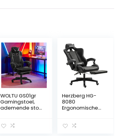
WOLTU GS01gr
Herzberg HG-
Gamingstoel,
8080
ademende stof,
Ergonomische
bureaustoel,
Racing Gaming
ergonomisch,
Stoel Zwart
met verstelbare
lendensteun,