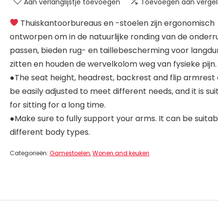
Aan verlanglijstje toevoegen
Toevoegen aan vergeli
Thuiskantoorbureaus en -stoelen zijn ergonomisch
ontworpen om in de natuurlijke ronding van de onderr
passen, bieden rug- en taillebescherming voor langdu
zitten en houden de wervelkolom weg van fysieke pijn.
●The seat height, headrest, backrest and flip armrest
be easily adjusted to meet different needs, and it is sui
for sitting for a long time.
●Make sure to fully support your arms. It can be suitab
different body types.
Categorieën:
Gamestoelen
,
Wonen and keuken