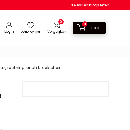
Nieuws en blogs lezen
0
0
€
0.00
Login
Vergelijken
verlanglijst
r, reclining lunch break chair
e