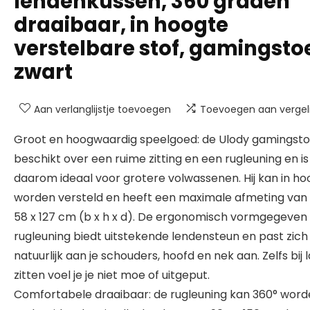
lendenkussen, 360 graden
draaibaar, in hoogte
verstelbare stof, gamingstoe
zwart
Aan verlanglijstje toevoegen
Toevoegen aan vergeli
Groot en hoogwaardig speelgoed: de Ulody gamingsto
beschikt over een ruime zitting en een rugleuning en is
daarom ideaal voor grotere volwassenen. Hij kan in ho
worden versteld en heeft een maximale afmeting van 
58 x 127 cm (b x h x d). De ergonomisch vormgegeven
rugleuning biedt uitstekende lendensteun en past zich
natuurlijk aan je schouders, hoofd en nek aan. Zelfs bij 
zitten voel je je niet moe of uitgeput.
Comfortabele draaibaar: de rugleuning kan 360° wor