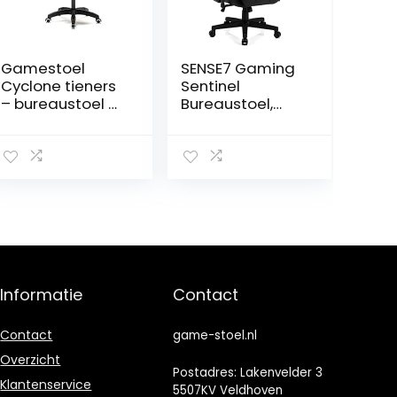
Gamestoel
SENSE7 Gaming
Cyclone tieners
Sentinel
– bureaustoel –
Bureaustoel,
racing gaming
gamer,
stoel – zwart
ergonomische
stoel,
armleuning,
eendelig stalen
frame,
instelbare
hellingshoek
zwart-rood, 40-
48 x 72×59
Informatie
Contact
Contact
game-stoel.nl
Overzicht
Postadres: Lakenvelder 3
Klantenservice
5507KV Veldhoven