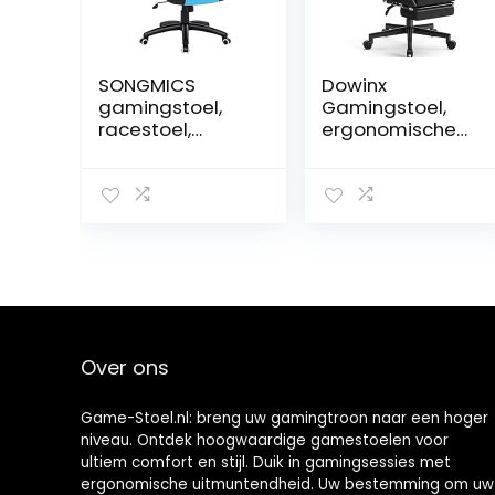
SONGMICS
Dowinx
gamingstoel,
Gamingstoel,
racestoel,
ergonomische
bureaustoel
gamerstoel met
met hoge
lendensteun,
rugleuning,
verstelbare
bureaustoel, in
draaistoel met
hoogte
voetensteun,
verstelbare,
zwart
opklapbare
armleuningen,
wipfunctie, voor
gamers, zwart-
Over ons
grijs-blauw,
OBG28BU
Game-Stoel.nl: breng uw gamingtroon naar een hoger
niveau. Ontdek hoogwaardige gamestoelen voor
ultiem comfort en stijl. Duik in gamingsessies met
ergonomische uitmuntendheid. Uw bestemming om uw