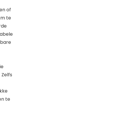
en of
om te
erde
tabele
lbare
ie
 Zelfs
ikke
en te