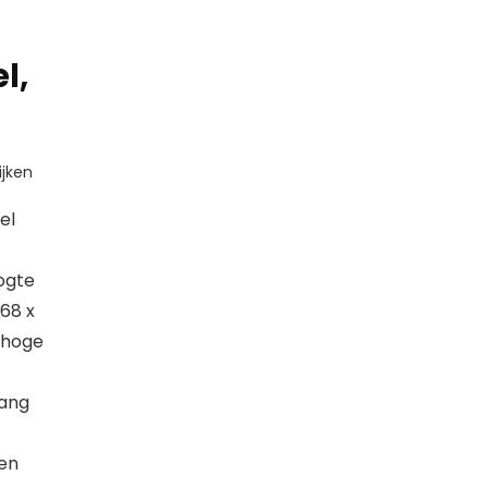
l,
jken
el
ogte
68 x
 hoge
lang
den