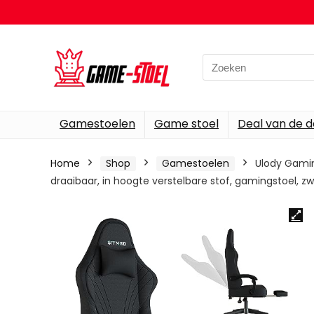
Search
for:
Gamestoelen
Game stoel
Deal van de 
Home
Shop
Gamestoelen
Ulody Gami
draaibaar, in hoogte verstelbare stof, gamingstoel, zw