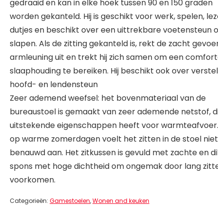
gedraaid en kan in elke hoek tussen 90 en 150 graden
worden gekanteld. Hij is geschikt voor werk, spelen, lez
dutjes en beschikt over een uittrekbare voetensteun 
slapen. Als de zitting gekanteld is, rekt de zacht gevo
armleuning uit en trekt hij zich samen om een comfor
slaaphouding te bereiken. Hij beschikt ook over verste
hoofd- en lendensteun
Zeer ademend weefsel: het bovenmateriaal van de
bureaustoel is gemaakt van zeer ademende netstof, d
uitstekende eigenschappen heeft voor warmteafvoer.
op warme zomerdagen voelt het zitten in de stoel niet
benauwd aan. Het zitkussen is gevuld met zachte en d
spons met hoge dichtheid om ongemak door lang zitt
voorkomen.
Categorieën:
Gamestoelen
,
Wonen and keuken