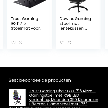
Trust Gaming
Dowinx Gaming
GXT 715
stoel met
Stoelmat voor
lentekussen,
Bureaustoel 99 x
massage
120 cm,
gamingstoel
Vloerbeschermi
met
ngsmat voor
voetensteun,
Gaming Chair,
ergonomische
Hard Slijtvast
racestoel, 150 kg
Oppervlak,
belastbaarheid,
Duurzaam
zwart
Materiaal,
Gebruik op
Best beoordeelde producten
Tapijten en
Harde
Vloeroppervlakk
Trust Gaming Chair GXT 716 Rizza -
Gamingstoel met RGB LED
en – Zwart
verlichting, Meer dan 350 Kleuren en
Effecten, Game Stoel met 175°