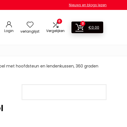
Nieuws en blogs lezen
0
0
€
0.00
Login
Vergelijken
verlanglijst
oel met hoofdsteun en lendenkussen, 360 graden
l